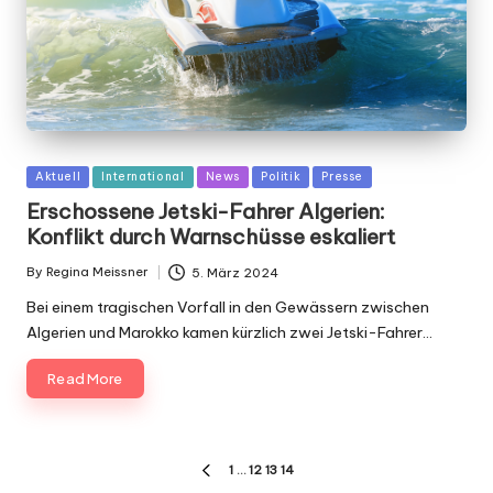
Posted
Aktuell
International
News
Politik
Presse
in
Erschossene Jetski-Fahrer Algerien:
Konflikt durch Warnschüsse eskaliert
By
Regina Meissner
5. März 2024
Posted
by
Bei einem tragischen Vorfall in den Gewässern zwischen
Algerien und Marokko kamen kürzlich zwei Jetski-Fahrer…
Read More
Seitennummerierung
1
…
12
13
14
PREVIOUS