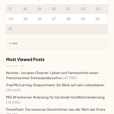
17
18
19
20
21
22
23
24
25
26
27
28
29
30
31
« Juni
Most Viewed Posts
Nicolas-Jacques Charrier: Leben und Vermächtnis eines
französischen Schauspielersohns
(47.798)
Paul McCartney Ehepartnerin: Ein Blick auf sein Liebesleben
(18.643)
MSI Afterburner Anleitung für Optimale Grafikkartenleistung
(16.906)
Promiflash: Die neuesten Nachrichten aus der Welt der Stars