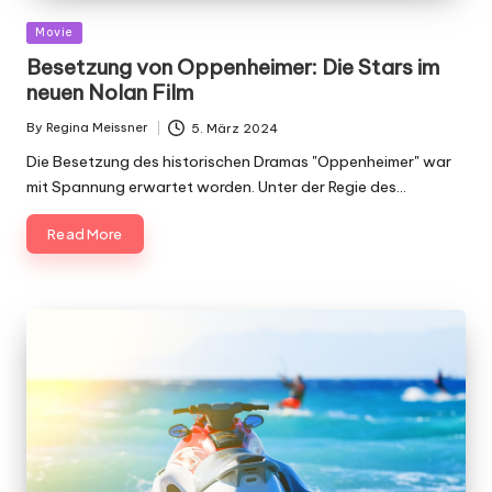
Posted
Movie
in
Besetzung von Oppenheimer: Die Stars im
neuen Nolan Film
By
Regina Meissner
5. März 2024
Posted
by
Die Besetzung des historischen Dramas "Oppenheimer" war
mit Spannung erwartet worden. Unter der Regie des…
Read More