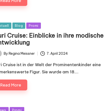
Read More
sted
ktuell
Blog
Promi
ri Cruise: Einblicke in ihre modische
ntwicklung
By
Regina Meissner
7. April 2024
ted
ri Cruise ist in der Welt der Prominentenkinder eine
merkenswerte Figur. Sie wurde am 18.…
Read More
sted
ews
Promi