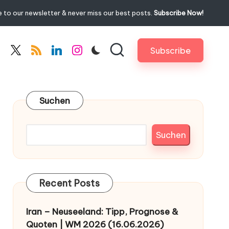
 to our newsletter & never miss our best posts.
Subscribe Now!
Subscribe
cebook.com
twitter.com
rss.com
linkedin.com
instagram.com
Suchen
Suchen
Recent Posts
Iran – Neuseeland: Tipp, Prognose &
Quoten | WM 2026 (16.06.2026)