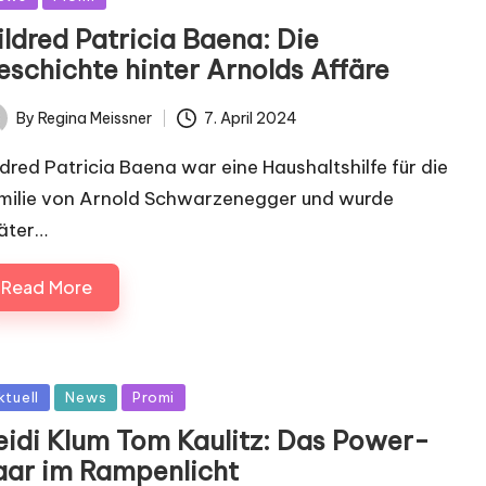
ildred Patricia Baena: Die
eschichte hinter Arnolds Affäre
By
Regina Meissner
7. April 2024
ted
ldred Patricia Baena war eine Haushaltshilfe für die
milie von Arnold Schwarzenegger und wurde
äter…
Read More
sted
ktuell
News
Promi
eidi Klum Tom Kaulitz: Das Power-
aar im Rampenlicht