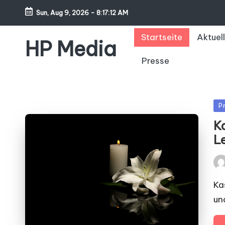
Sun, Aug 9, 2026
-
8:17:14 AM
Startseite
Aktuell
HP Media
Presse
Po
P
in
Ka
L
Pos
by
Ka
un