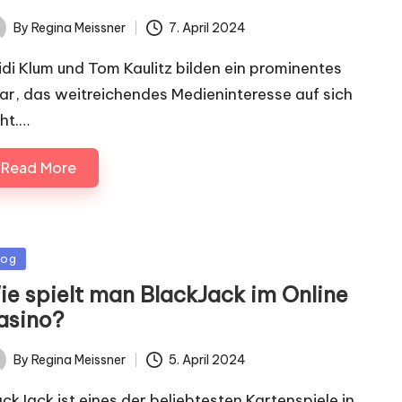
By
Regina Meissner
7. April 2024
ted
idi Klum und Tom Kaulitz bilden ein prominentes
ar, das weitreichendes Medieninteresse auf sich
eht.…
Read More
sted
log
ie spielt man BlackJack im Online
asino?
By
Regina Meissner
5. April 2024
ted
ackJack ist eines der beliebtesten Kartenspiele in