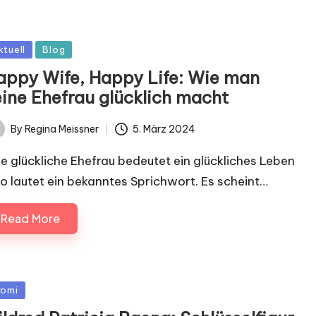
sted
ktuell
Blog
appy Wife, Happy Life: Wie man
eine Ehefrau glücklich macht
By
Regina Meissner
5. März 2024
ted
ne glückliche Ehefrau bedeutet ein glückliches Leben
so lautet ein bekanntes Sprichwort. Es scheint…
Read More
sted
romi