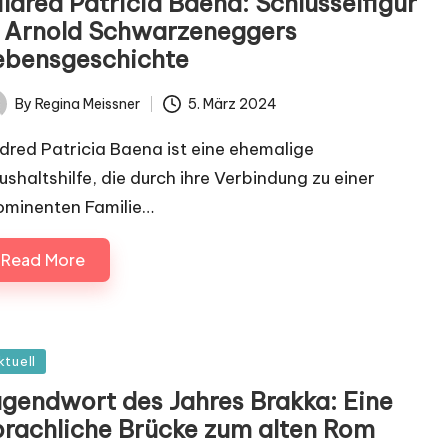
ldred Patricia Baena: Schlüsselfigur
n Arnold Schwarzeneggers
ebensgeschichte
By
Regina Meissner
5. März 2024
ted
ldred Patricia Baena ist eine ehemalige
ushaltshilfe, die durch ihre Verbindung zu einer
ominenten Familie…
Read More
sted
ktuell
ugendwort des Jahres Brakka: Eine
prachliche Brücke zum alten Rom