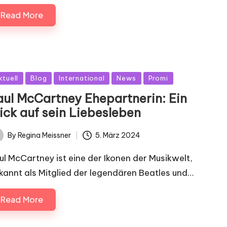
Read More
sted
ktuell
Blog
International
News
Promi
aul McCartney Ehepartnerin: Ein
ick auf sein Liebesleben
By
Regina Meissner
5. März 2024
ted
ul McCartney ist eine der Ikonen der Musikwelt,
kannt als Mitglied der legendären Beatles und…
Read More