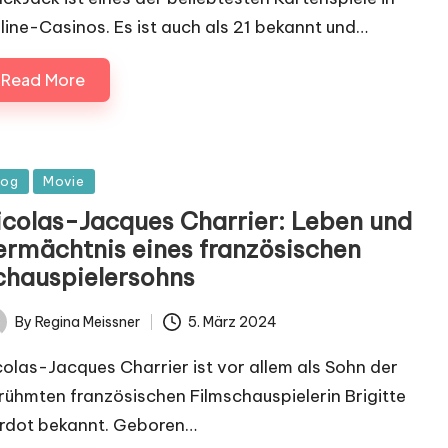
line-Casinos. Es ist auch als 21 bekannt und…
Read More
sted
log
Movie
icolas-Jacques Charrier: Leben und
ermächtnis eines französischen
chauspielersohns
By
Regina Meissner
5. März 2024
ted
colas-Jacques Charrier ist vor allem als Sohn der
rühmten französischen Filmschauspielerin Brigitte
rdot bekannt. Geboren…