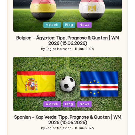
Posted
Aktuell
Blog
News
in
Belgien – Ägypten: Tipp, Prognose & Quoten | WM
2026 (15.06.2026)
By
Regina Meissner
11. Juni 2026
Posted
by
Posted
Aktuell
Blog
News
in
Spanien – Kap Verde: Tipp, Prognose & Quoten | WM
2026 (15.06.2026)
By
Regina Meissner
11. Juni 2026
Posted
by