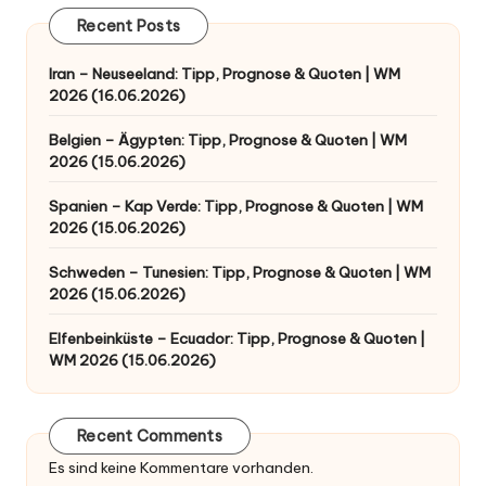
Recent Posts
Iran – Neuseeland: Tipp, Prognose & Quoten | WM
2026 (16.06.2026)
Belgien – Ägypten: Tipp, Prognose & Quoten | WM
2026 (15.06.2026)
Spanien – Kap Verde: Tipp, Prognose & Quoten | WM
2026 (15.06.2026)
Schweden – Tunesien: Tipp, Prognose & Quoten | WM
2026 (15.06.2026)
Elfenbeinküste – Ecuador: Tipp, Prognose & Quoten |
WM 2026 (15.06.2026)
Recent Comments
Es sind keine Kommentare vorhanden.