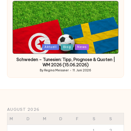
Posted
Aktuell
Blog
News
in
Schweden – Tunesien: Tipp, Prognose & Quoten |
WM 2026 (15.06.2026)
By
Regina Meissner
11. Juni 2026
Posted
by
AUGUST 2026
M
D
M
D
F
S
S
1
2