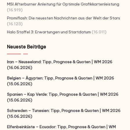
MSI Afterburner Anleitung für Optimale Grafikkartenleistung
(16.919)
Promiflash: Die neuesten Nachrichten aus der Welt der Stars
(16.123)
Halo Staffel 3: Erwartungen und Startdatum
(16.011)
Neueste Beiträge
Iran – Neuseeland: Tipp, Prognose & Quoten | WM 2026
(16.06.2026)
Belgien – Ägypten: Tipp, Prognose & Quoten | WM 2026
(15.06.2026)
Spanien – Kap Verde: Tipp, Prognose & Quoten | WM 2026
(15.06.2026)
Schweden – Tunesien: Tipp, Prognose & Quoten | WM 2026
(15.06.2026)
Elfenbeinküste – Ecuador: Tipp, Prognose & Quoten | WM