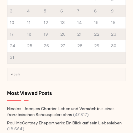
3
4
5
6
7
8
9
10
11
12
13
14
15
16
17
18
19
20
21
22
23
24
25
26
27
28
29
30
31
« Juni
Most Viewed Posts
Nicolas-Jacques Charrier: Leben und Vermächtnis eines
französischen Schauspielersohns
(47.817)
Paul McCartney Ehepartnerin: Ein Blick auf sein Liebesleben
(18.664)