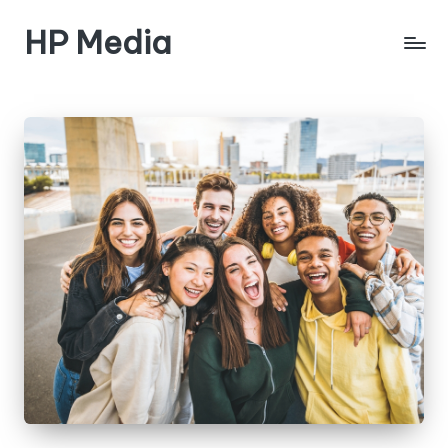
HP Media