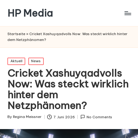
HP Media
Startseite
»
Cricket Xashuyqadvolls Now: Was steckt wirklich hinter
dem Netzphänomen?
Posted
Aktuell
News
in
Cricket Xashuyqadvolls
Now: Was steckt wirklich
hinter dem
Netzphänomen?
By
Regina Meissner
7. Juni 2026
No Comments
Posted
by