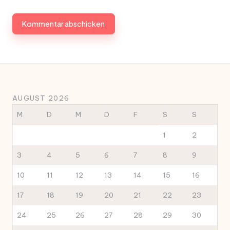
AUGUST 2026
M
D
M
D
F
S
S
1
2
3
4
5
6
7
8
9
10
11
12
13
14
15
16
17
18
19
20
21
22
23
24
25
26
27
28
29
30