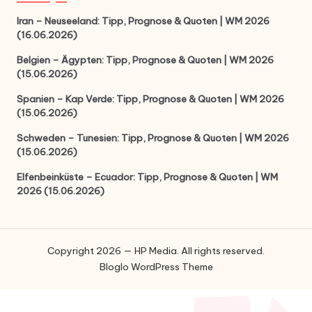
Iran – Neuseeland: Tipp, Prognose & Quoten | WM 2026
(16.06.2026)
Belgien – Ägypten: Tipp, Prognose & Quoten | WM 2026
(15.06.2026)
Spanien – Kap Verde: Tipp, Prognose & Quoten | WM 2026
(15.06.2026)
Schweden – Tunesien: Tipp, Prognose & Quoten | WM 2026
(15.06.2026)
Elfenbeinküste – Ecuador: Tipp, Prognose & Quoten | WM
2026 (15.06.2026)
Copyright 2026 — HP Media. All rights reserved.
Bloglo WordPress Theme