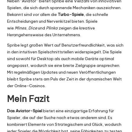
Neben “Aviator” bietet Spribe eine Vielzahl von innovativen
Spielen, die sich durch spannende Mechaniken auszeichnen.
Bekannt sind vor allem die
Turbo-Spiele
, die schnelle
Entscheidungen und Nervenkitzel bieten. Spiele
wie
Mines
,
Dice
und
Plinko
zeigen die kreative
Herangehensweise des Unternehmens.
Spribe legt großen Wert auf Benutzerfreundlichkeit, was sich
in den intuitiven Spielschnittstellen widerspiegelt. Die Spiele
sind sowohl für Desktop als auch mobile Geräte optimal
angepasst, wodurch sie eine breite Zielgruppe ansprechen.
Mit regelmäßigen Updates und neuen Veröffentlichungen
bleibt Spribe stets am Puls der Zeit in der dynamischen Welt
der Online-Casinos.
Mein Fazit
Das Aviator-Spiel
bietet eine einzigartige Erfahrung für
Spieler, die auf der Suche nach etwas anderem sind. Es
kombiniert Elemente von Strategischem und Glück, wodurch
jeder Spieler die Möglichkeit hat, seine Fähigkeiten zu testen.