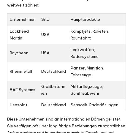
weltweit zählen:
Unternehmen
Sitz
Hauptprodukte
Lockheed
Kampfjets, Raketen,
USA
Martin
Raumfahrt
Lenkwaffen,
Raytheon
USA
Radarsysteme
Panzer, Munition,
Rheinmetall
Deutschland
Fahrzeuge
Großbritann
Militärflugzeuge,
BAE Systems
ien
Schiffsabwehr
Hensoldt
Deutschland
Sensorik, Radarlösungen
Diese Unternehmen sind an internationalen Börsen gelistet.
Sie verfügen oft über langjährige Beziehungen zu staatlichen
Auftraggebern und investieren massiv in Forschung und