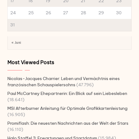
17
18
19
20
21
22
23
24
25
26
27
28
29
30
31
« Juni
Most Viewed Posts
Nicolas-Jacques Charrier: Leben und Vermächtnis eines
französischen Schauspielersohns
(47.796)
Paul McCartney Ehepartnerin: Ein Blick auf sein Liebesleben
(18.641)
MSI Afterburner Anleitung für Optimale Grafikkartenleistung
(16.905)
Promiflash: Die neuesten Nachrichten aus der Welt der Stars
(16.110)
Halo Staffel 3: Erwartungen und Startdatum
(15.984)