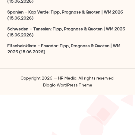
(15.06.2026)
Spanien – Kap Verde: Tipp, Prognose & Quoten | WM 2026
(15.06.2026)
Schweden – Tunesien: Tipp, Prognose & Quoten | WM 2026
(15.06.2026)
Elfenbeinküste – Ecuador: Tipp, Prognose & Quoten | WM
2026 (15.06.2026)
Copyright 2026 — HP Media. All rights reserved.
Bloglo WordPress Theme