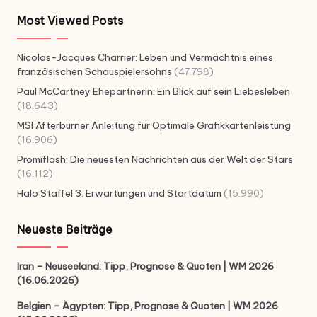
Most Viewed Posts
Nicolas-Jacques Charrier: Leben und Vermächtnis eines
französischen Schauspielersohns
(47.798)
Paul McCartney Ehepartnerin: Ein Blick auf sein Liebesleben
(18.643)
MSI Afterburner Anleitung für Optimale Grafikkartenleistung
(16.906)
Promiflash: Die neuesten Nachrichten aus der Welt der Stars
(16.112)
Halo Staffel 3: Erwartungen und Startdatum
(15.990)
Neueste Beiträge
Iran – Neuseeland: Tipp, Prognose & Quoten | WM 2026
(16.06.2026)
Belgien – Ägypten: Tipp, Prognose & Quoten | WM 2026