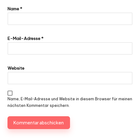
Name
*
E-Mail-Adresse
*
Website
Name, E-Mail-Adresse und Website in diesem Browser für meinen
nächsten Kommentar speichern.