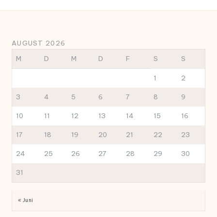
AUGUST 2026
M
D
M
D
F
S
S
1
2
3
4
5
6
7
8
9
10
11
12
13
14
15
16
17
18
19
20
21
22
23
24
25
26
27
28
29
30
31
« Juni