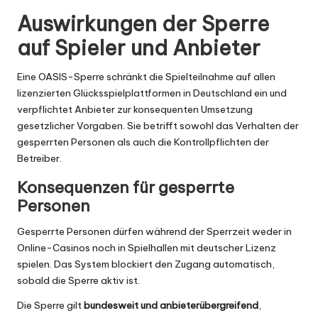
Auswirkungen der Sperre
auf Spieler und Anbieter
Eine OASIS-Sperre schränkt die Spielteilnahme auf allen
lizenzierten Glücksspielplattformen in Deutschland ein und
verpflichtet Anbieter zur konsequenten Umsetzung
gesetzlicher Vorgaben. Sie betrifft sowohl das Verhalten der
gesperrten Personen als auch die Kontrollpflichten der
Betreiber.
Konsequenzen für gesperrte
Personen
Gesperrte Personen dürfen während der Sperrzeit weder in
Online-Casinos noch in Spielhallen mit deutscher Lizenz
spielen. Das System blockiert den Zugang automatisch,
sobald die Sperre aktiv ist.
Die Sperre gilt
bundesweit und anbieterübergreifend
,