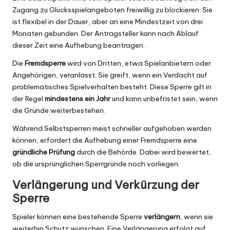
Zugang zu Glücksspielangeboten freiwillig zu blockieren. Sie
ist flexibel in der Dauer, aber an eine Mindestzeit von drei
Monaten gebunden. Der Antragsteller kann nach Ablauf
dieser Zeit eine Aufhebung beantragen.
Die
Fremdsperre
wird von Dritten, etwa Spielanbietern oder
Angehörigen, veranlasst. Sie greift, wenn ein Verdacht auf
problematisches Spielverhalten besteht. Diese Sperre gilt in
der Regel
mindestens ein Jahr
und kann unbefristet sein, wenn
die Gründe weiterbestehen.
Während Selbstsperren meist schneller aufgehoben werden
können, erfordert die Aufhebung einer Fremdsperre eine
gründliche Prüfung
durch die Behörde. Dabei wird bewertet,
ob die ursprünglichen Sperrgründe noch vorliegen.
Verlängerung und Verkürzung der
Sperre
Spieler können eine bestehende Sperre
verlängern
, wenn sie
weiterhin Schutz wünschen. Eine Verlängerung erfolgt auf