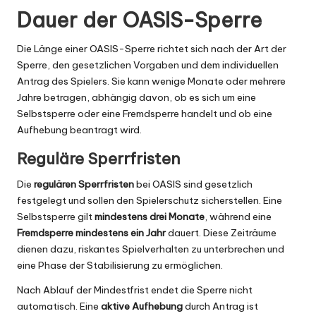
Dauer der OASIS-Sperre
Die Länge einer OASIS-Sperre richtet sich nach der Art der
Sperre, den gesetzlichen Vorgaben und dem individuellen
Antrag des Spielers. Sie kann wenige Monate oder mehrere
Jahre betragen, abhängig davon, ob es sich um eine
Selbstsperre oder eine Fremdsperre handelt und ob eine
Aufhebung beantragt wird.
Reguläre Sperrfristen
Die
regulären Sperrfristen
bei OASIS sind gesetzlich
festgelegt und sollen den Spielerschutz sicherstellen. Eine
Selbstsperre gilt
mindestens drei Monate
, während eine
Fremdsperre mindestens ein Jahr
dauert. Diese Zeiträume
dienen dazu, riskantes Spielverhalten zu unterbrechen und
eine Phase der Stabilisierung zu ermöglichen.
Nach Ablauf der Mindestfrist endet die Sperre nicht
automatisch. Eine
aktive Aufhebung
durch Antrag ist