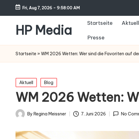
Fri, Aug 7, 2026
-
9:58:02 AM
Startseite
Aktuell
HP Media
Presse
Startseite
»
WM 2026 Wetten: Wer sind die Favoriten auf den
Posted
Aktuell
Blog
in
WM 2026 Wetten: Wer
By
Regina Meissner
7. Juni 2026
No Com
Posted
by