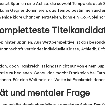
esitzt Spanien eine Achse, die sowohl Tempo als auch S
en kann Gegner dominieren, das Tempo bestimmen und enge
u wenige klare Chancen entstehen, kann ein K.o.-Spiel sch
kompletteste Titelkandida
pp hinter Spanien. Aus Wettperspektive ist das besonder
annschaft verbindet individuelle Klasse, Athletik, Erf
on, doch Frankreich ist längst nicht nur von einem Sup
stile zu bedienen. Genau das macht Frankreich bei Turn
nnen. Für eine Weltmeister-Wette ist Frankreich daher
tät und mentaler Frage
nd gehört damit ebenfalls zur absoluten Spitze. Der Kad