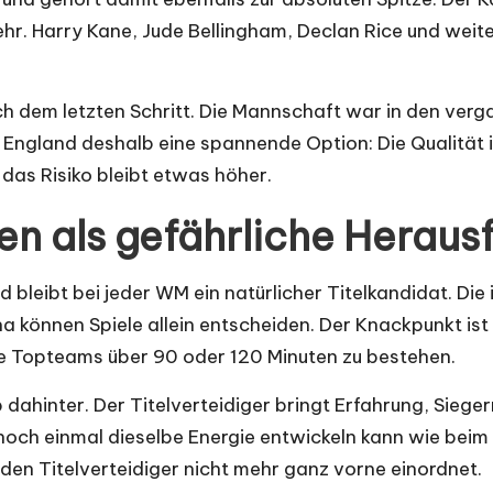
mehr. Harry Kane, Jude Bellingham, Declan Rice und weit
ch dem letzten Schritt. Die Mannschaft war in den ver
st England deshalb eine spannende Option: Die Qualität 
 das Risiko bleibt etwas höher.
ien als gefährliche Heraus
 bleibt bei jeder WM ein natürlicher Titelkandidat. Die 
ha können Spiele allein entscheiden. Der Knackpunkt ist
he Topteams über 90 oder 120 Minuten zu bestehen.
 dahinter. Der Titelverteidiger bringt Erfahrung, Siege
en noch einmal dieselbe Energie entwickeln kann wie bei
den Titelverteidiger nicht mehr ganz vorne einordnet.