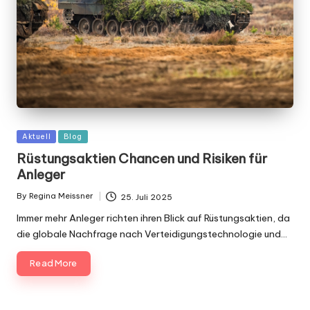
Posted
Aktuell
Blog
in
Rüstungsaktien Chancen und Risiken für
Anleger
By
Regina Meissner
25. Juli 2025
Posted
by
Immer mehr Anleger richten ihren Blick auf Rüstungsaktien, da
die globale Nachfrage nach Verteidigungstechnologie und…
Read More