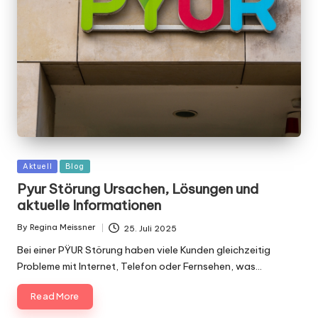
Posted
Aktuell
Blog
in
Pyur Störung Ursachen, Lösungen und
aktuelle Informationen
By
Regina Meissner
25. Juli 2025
Posted
by
Bei einer PŸUR Störung haben viele Kunden gleichzeitig
Probleme mit Internet, Telefon oder Fernsehen, was…
Read More