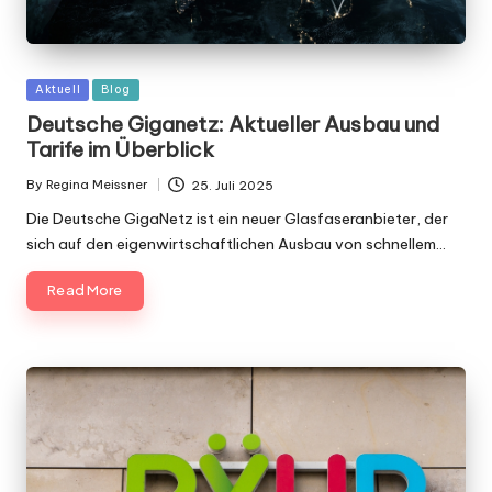
Posted
Aktuell
Blog
in
Deutsche Giganetz: Aktueller Ausbau und
Tarife im Überblick
By
Regina Meissner
25. Juli 2025
Posted
by
Die Deutsche GigaNetz ist ein neuer Glasfaseranbieter, der
sich auf den eigenwirtschaftlichen Ausbau von schnellem…
Read More