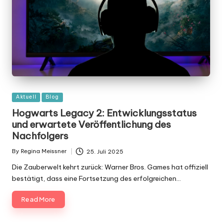
Posted
Aktuell
Blog
in
Hogwarts Legacy 2: Entwicklungsstatus
und erwartete Veröffentlichung des
Nachfolgers
By
Regina Meissner
25. Juli 2025
Posted
by
Die Zauberwelt kehrt zurück: Warner Bros. Games hat offiziell
bestätigt, dass eine Fortsetzung des erfolgreichen…
Read More