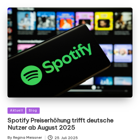
Posted
Aktuell
Blog
in
Spotify Preiserhöhung trifft deutsche
Nutzer ab August 2025
By
Regina Meissner
25. Juli 2025
Posted