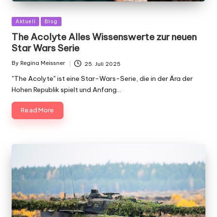
Posted
Aktuell
Blog
in
The Acolyte Alles Wissenswerte zur neuen
Star Wars Serie
By
Regina Meissner
25. Juli 2025
Posted
by
"The Acolyte" ist eine Star-Wars-Serie, die in der Ära der
Hohen Republik spielt und Anfang…
Read More