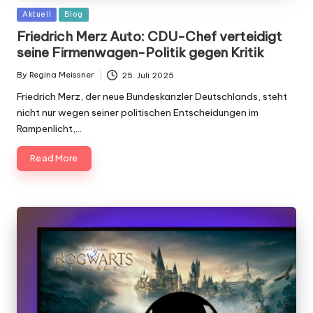
Posted
Aktuell
Blog
in
Friedrich Merz Auto: CDU-Chef verteidigt
seine Firmenwagen-Politik gegen Kritik
By
Regina Meissner
25. Juli 2025
Posted
by
Friedrich Merz, der neue Bundeskanzler Deutschlands, steht
nicht nur wegen seiner politischen Entscheidungen im
Rampenlicht,…
Read More