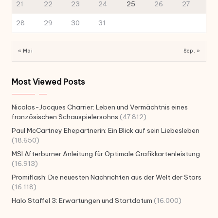
21
22
23
24
25
26
27
28
29
30
31
« Mai
Sep. »
Most Viewed Posts
Nicolas-Jacques Charrier: Leben und Vermächtnis eines
französischen Schauspielersohns
(47.812)
Paul McCartney Ehepartnerin: Ein Blick auf sein Liebesleben
(18.650)
MSI Afterburner Anleitung für Optimale Grafikkartenleistung
(16.913)
Promiflash: Die neuesten Nachrichten aus der Welt der Stars
(16.118)
Halo Staffel 3: Erwartungen und Startdatum
(16.000)