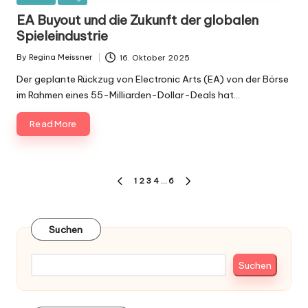
in
EA Buyout und die Zukunft der globalen
Spieleindustrie
By
Regina Meissner
16. Oktober 2025
Posted
by
Der geplante Rückzug von Electronic Arts (EA) von der Börse
im Rahmen eines 55-Milliarden-Dollar-Deals hat…
Read More
Seitennummerierung
1
2
3
4
…
6
PREVIOUS
NEXT
der
PAGE
PAGE
Beiträge
Suchen
Suchen