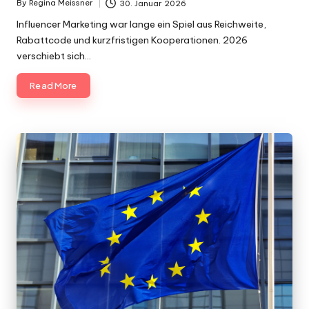
By
Regina Meissner
30. Januar 2026
Posted
by
Influencer Marketing war lange ein Spiel aus Reichweite,
Rabattcode und kurzfristigen Kooperationen. 2026
verschiebt sich…
Read More