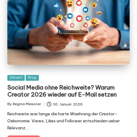
Posted
Aktuell
Blog
in
Social Media ohne Reichweite? Warum
Creator 2026 wieder auf E-Mail setzen
By
Regina Meissner
30. Januar 2026
Posted
by
Reichweite war lange die harte Waehrung der Creator-
Oekonomie. Views, Likes und Follower entschieden ueber
Relevanz…