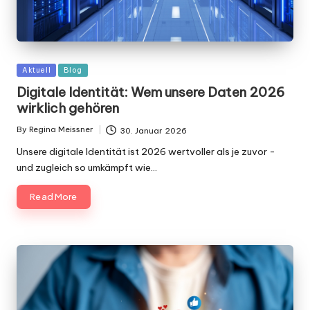
Posted
Aktuell
Blog
in
Digitale Identität: Wem unsere Daten 2026
wirklich gehören
By
Regina Meissner
30. Januar 2026
Posted
by
Unsere digitale Identität ist 2026 wertvoller als je zuvor -
und zugleich so umkämpft wie…
Read More