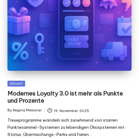
Posted
Aktuell
in
Modernes Loyalty 3.0 ist mehr als Punkte
und Prozente
By
Regina Meissner
19. November 2025
Posted
by
Treueprogramme wandeln sich zunehmend von starren
Punktesammel-Systemen zu lebendigen Ökosystemen mit
Status, Überraschungs-Perks und fairen…