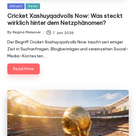
Posted
Aktuell
News
in
Cricket Xashuyqadvolls Now: Was steckt
wirklich hinter dem Netzphänomen?
By
Regina Meissner
7. Juni 2026
Posted
by
Der Begriff Cricket Xashuyqadvolls Now taucht seit einiger
Zeit in Suchanfragen, Blogbeiträgen und vereinzelten Social-
Media-Kontexten…
Read More