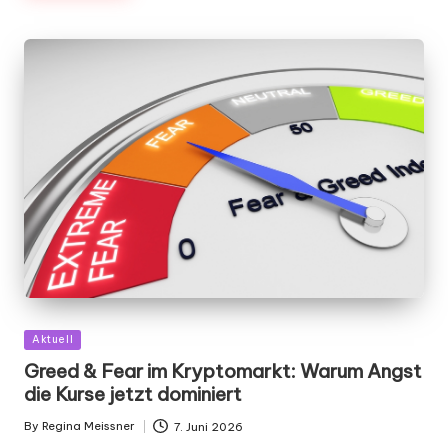
Posted
Aktuell
in
Greed & Fear im Kryptomarkt: Warum Angst
die Kurse jetzt dominiert
By
Regina Meissner
7. Juni 2026
Posted
by