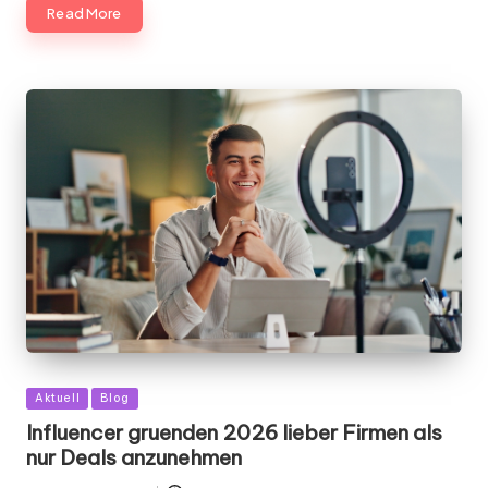
Read More
Posted
Aktuell
Blog
in
Influencer gruenden 2026 lieber Firmen als
nur Deals anzunehmen