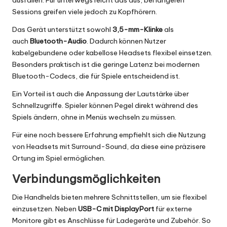
ausfallen. Für unterwegs reicht das aus, bei längeren
Sessions greifen viele jedoch zu Kopfhörern.
Das Gerät unterstützt sowohl
3,5-mm-Klinke
als
auch
Bluetooth-Audio
. Dadurch können Nutzer
kabelgebundene oder kabellose Headsets flexibel einsetzen.
Besonders praktisch ist die geringe Latenz bei modernen
Bluetooth-Codecs, die für Spiele entscheidend ist.
Ein Vorteil ist auch die Anpassung der Lautstärke über
Schnellzugriffe. Spieler können Pegel direkt während des
Spiels ändern, ohne in Menüs wechseln zu müssen.
Für eine noch bessere Erfahrung empfiehlt sich die Nutzung
von Headsets mit Surround-Sound, da diese eine präzisere
Ortung im Spiel ermöglichen.
Verbindungsmöglichkeiten
Die Handhelds bieten mehrere Schnittstellen, um sie flexibel
einzusetzen. Neben
USB-C mit DisplayPort
für externe
Monitore gibt es Anschlüsse für Ladegeräte und Zubehör. So