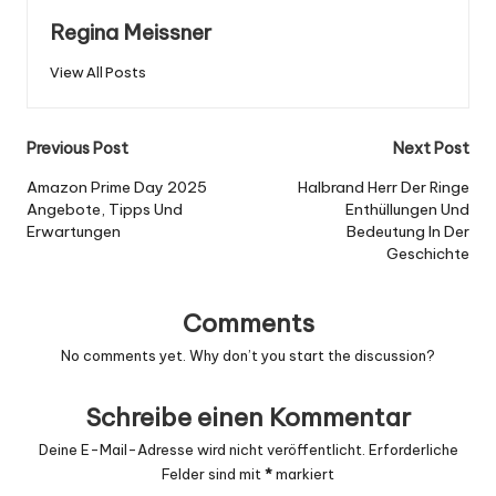
Regina Meissner
View All Posts
Post
Previous Post
Next Post
navigation
Amazon Prime Day 2025
Halbrand Herr Der Ringe
Angebote, Tipps Und
Enthüllungen Und
Erwartungen
Bedeutung In Der
Geschichte
Comments
No comments yet. Why don’t you start the discussion?
Schreibe einen Kommentar
Deine E-Mail-Adresse wird nicht veröffentlicht.
Erforderliche
Felder sind mit
*
markiert