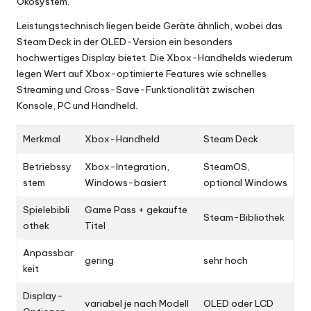
Ökosystem.
Leistungstechnisch liegen beide Geräte ähnlich, wobei das
Steam Deck in der OLED-Version ein besonders
hochwertiges Display bietet. Die Xbox-Handhelds wiederum
legen Wert auf Xbox-optimierte Features wie schnelles
Streaming und Cross-Save-Funktionalität zwischen
Konsole, PC und Handheld.
Merkmal
Xbox-Handheld
Steam Deck
Betriebssy
Xbox-Integration,
SteamOS,
stem
Windows-basiert
optional Windows
Spielebibli
Game Pass + gekaufte
Steam-Bibliothek
othek
Titel
Anpassbar
gering
sehr hoch
keit
Display-
variabel je nach Modell
OLED oder LCD