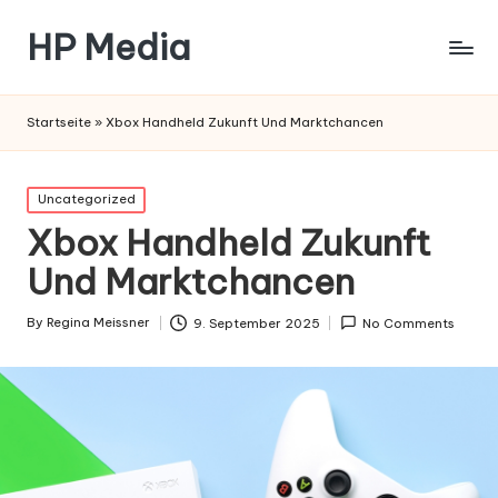
HP Media
Startseite
»
Xbox Handheld Zukunft Und Marktchancen
Posted
Uncategorized
in
Xbox Handheld Zukunft
Und Marktchancen
By
Regina Meissner
9. September 2025
No Comments
Posted
by